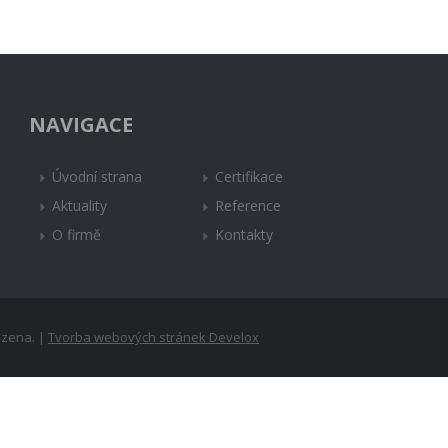
NAVIGACE
Úvodní strana
Certifikace
Aktuality
Reference
O firmě
Kontakty
azena. |
Tvorba webových stránek Develox