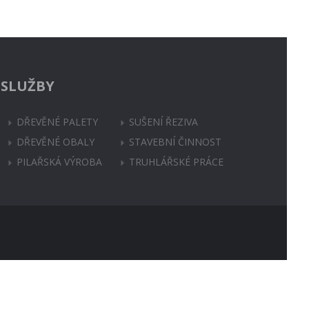
SLUŽBY
DŘEVĚNÉ PALETY
SUŠENÍ ŘEZIVA
DŘEVĚNÉ OBALY
STAVEBNÍ ČINNOST
PILAŘSKÁ VÝROBA
TRUHLÁŘSKÉ PRÁCE