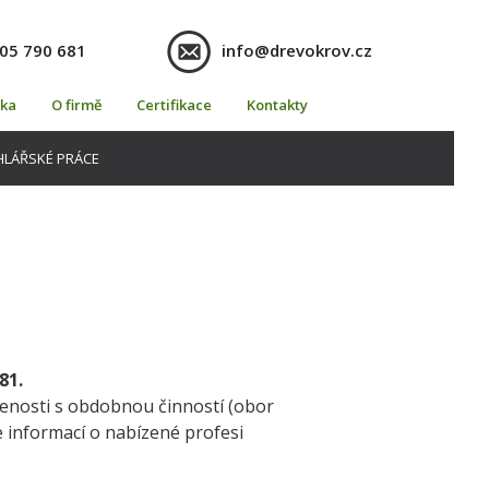
05 790 681
info@drevokrov.cz
ka
O firmě
Certifikace
Kontakty
HLÁŘSKÉ PRÁCE
81.
enosti s obdobnou činností (obor
ce informací o nabízené profesi