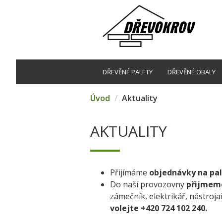
DŘEVĚNÉ PALETY
DŘEVĚNÉ OBALY
Úvod
Aktuality
AKTUALITY
Přijímáme
objednávky na pal
Do naší provozovny
přijmem
zámečník, elektrikář, nástroja
volejte +420 724 102 240.