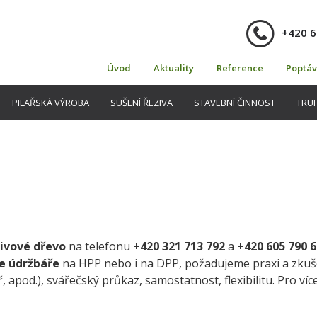
+420 6
Úvod
Aktuality
Reference
Poptáv
PILAŘSKÁ VÝROBA
SUŠENÍ ŘEZIVA
STAVEBNÍ ČINNOST
TRU
ivové dřevo
na telefonu
+420 321 713 792
a
+420 605 790 6
e údržbáře
na HPP nebo i na DPP, požadujeme praxi a zkuš
ř, apod.), svářečský průkaz, samostatnost, flexibilitu. Pro ví