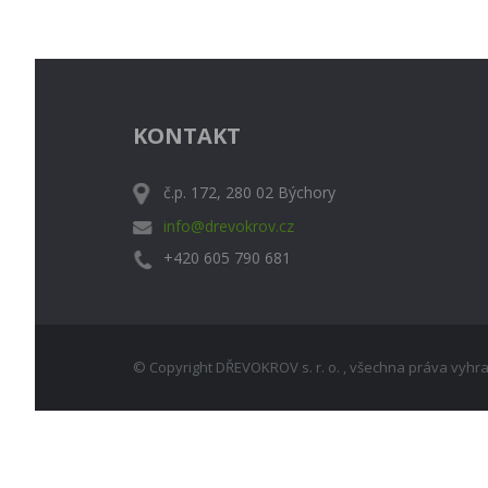
KONTAKT
č.p. 172, 280 02 Býchory
info@drevokrov.cz
+420 605 790 681
© Copyright DŘEVOKROV s. r. o. , všechna práva vyhr